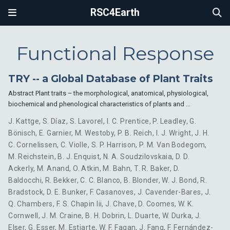
RSC4Earth
Functional Response
TRY -- a Global Database of Plant Traits
Abstract Plant traits – the morphological, anatomical, physiological,
biochemical and phenological characteristics of plants and …
J. Kattge
,
S. Díaz
,
S. Lavorel
,
I. C. Prentice
,
P. Leadley
,
G.
Bönisch
,
E. Garnier
,
M. Westoby
,
P. B. Reich
,
I. J. Wright
,
J. H.
C. Cornelissen
,
C. Violle
,
S. P. Harrison
,
P. M. Van Bodegom
,
M. Reichstein
,
B. J. Enquist
,
N. A. Soudzilovskaia
,
D. D.
Ackerly
,
M. Anand
,
O. Atkin
,
M. Bahn
,
T. R. Baker
,
D.
Baldocchi
,
R. Bekker
,
C. C. Blanco
,
B. Blonder
,
W. J. Bond
,
R.
Bradstock
,
D. E. Bunker
,
F. Casanoves
,
J. Cavender-Bares
,
J.
Q. Chambers
,
F. S. Chapin Iii
,
J. Chave
,
D. Coomes
,
W. K.
Cornwell
,
J. M. Craine
,
B. H. Dobrin
,
L. Duarte
,
W. Durka
,
J.
Elser
,
G. Esser
,
M. Estiarte
,
W. F. Fagan
,
J. Fang
,
F. Fernández-