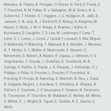
Méndez
,
A. Fidelis
,
B. Finegan
,
O. Flores
,
H. Ford
,
D. Frank
,
G.
T. Freschet
,
N. M. Fyllas
,
R. v. Gallagher
,
W. A. Green
,
A. G.
Gutierrez
,
T. Hickler
,
S. I. Higgins
,
J. G. Hodgson
,
A. Jalili
,
S.
Jansen
,
C. A. Joly
,
A. J. Kerkhoff
,
D. Kirkup
,
K. Kitajima
,
M.
Kleyer
,
S. Klotz
,
J. M. H. Knops
,
K. Kramer
,
I. Kühn
,
H.
Kurokawa
,
D. Laughlin
,
T. D. Lee
,
M. Leishman
,
F. Lens
,
T.
Lenz
,
S. L. Lewis
,
J. Lloyd
,
J. Llusià
,
F. Louault
,
S. Ma
,
Miguel
D. Mahecha
,
P. Manning
,
T. Massad
,
B. E. Medlyn
,
J. Messier
,
A. T. Moles
,
S. C. Müller
,
K. Nadrowski
,
S. Naeem
,
Ü.
Niinemets
,
S. Nöllert
,
A. Nüske
,
R. Ogaya
,
J. Oleksyn
,
V. G.
Onipchenko
,
Y. Onoda
,
J. Ordoñez
,
G. Overbeck
,
W. A.
Ozinga
,
S. Patiño
,
S. Paula
,
J. G. Pausas
,
J. Peñuelas
,
O. L.
Phillips
,
V. Pillar
,
H. Poorter
,
L. Poorter
,
P. Poschlod
,
A.
Prinzing
,
R. Proulx
,
A. Rammig
,
S. Reinsch
,
B. Reu
,
L. Sack
,
B. Salgado-Negret
,
J. Sardans
,
S. Shiodera
,
B. Shipley
,
A.
Siefert
,
E. Sosinski
,
J.-F. Soussana
,
E. Swaine
,
N. Swenson
,
K. Thompson
,
P. Thornton
,
M. Waldram
,
E. Weiher
,
M. White
,
S. White
,
S. J. Wright
,
B. Yguel
,
S. Zaehle
,
A. E. Zanne
,
C.
Wirth